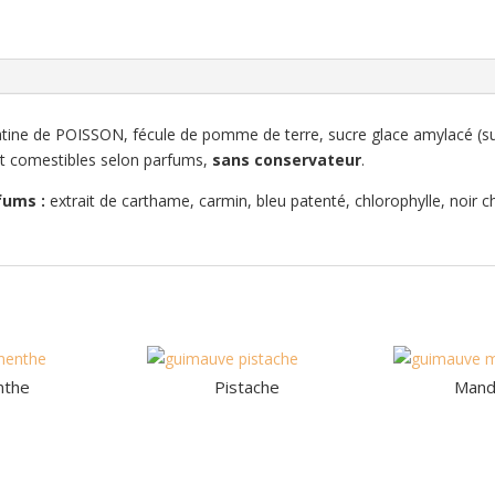
élatine de POISSON, fécule de pomme de terre, sucre glace amylacé (
 et comestibles selon parfums,
sans conservateur
.
fums :
extrait de carthame, carmin, bleu patenté, chlorophylle, noir c
nthe
Pistache
Mand