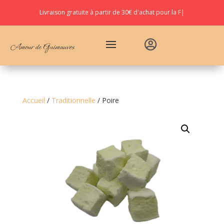
Livraison gratuite à partir de
30€ d'achat pour la Fr
|

Articles 0
Accueil
/
Traditionnelle
/ Poire