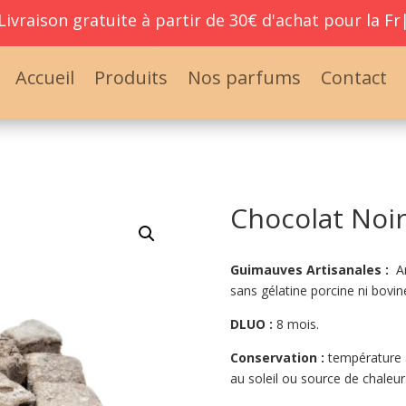
ivraison gratuite à partir de
30€ d'achat pour la Fra
Accueil
Produits
Nos parfums
Contact
Chocolat Noi
Guimauves Artisanales :
Ar
sans gélatine porcine ni bovin
DLUO :
8 mois.
Conservation :
température a
au soleil ou source de chaleur