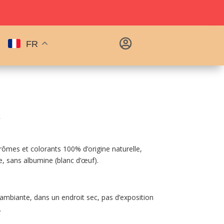
n
|

Articles 0
FR
r
ômes et colorants 100% d’origine naturelle,
e, sans albumine (blanc d’œuf).
mbiante, dans un endroit sec, pas d’exposition
.