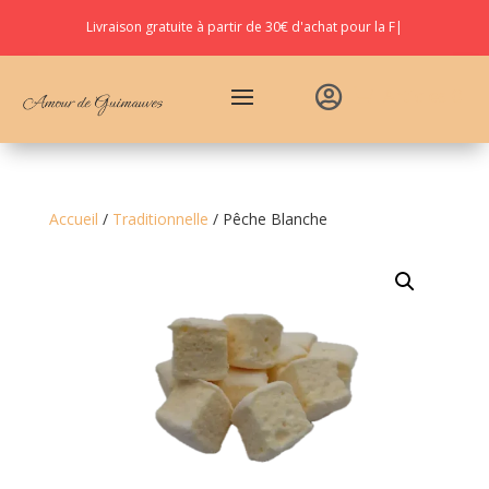
Livraison gratuite à partir de
30€ d'achat pour la Fra
|

Articles 0
Accueil
/
Traditionnelle
/ Pêche Blanche