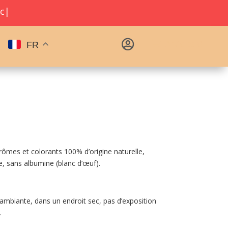
ce
|

Articles 0
FR
ômes et colorants 100% d’origine naturelle,
e, sans albumine (blanc d’œuf).
mbiante, dans un endroit sec, pas d’exposition
.