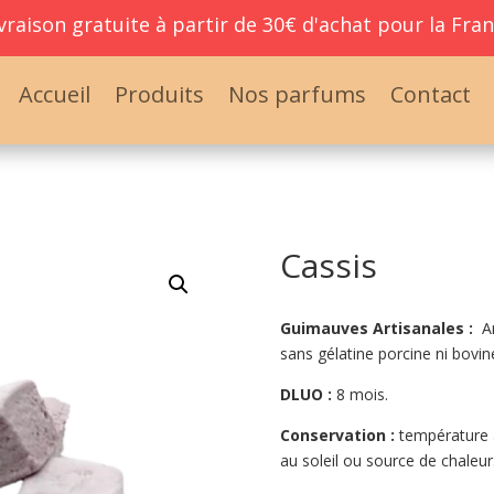
raison gratuite à partir de
30€ d'achat pour la Fran
Accueil
Produits
Nos parfums
Contact
Cassis
Guimauves Artisanales :
Ar
sans gélatine porcine ni bovin
DLUO :
8 mois.
Conservation :
température a
au soleil ou source de chaleur