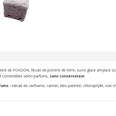
élatine de POISSON, fécule de pomme de terre, sucre glace amylacé (
 et comestibles selon parfums,
sans conservateur
.
fums :
extrait de carthame, carmin, bleu patenté, chlorophylle, noir c