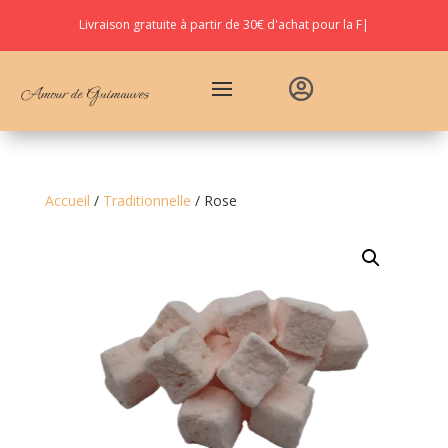
Livraison gratuite à partir de
30€ d'achat pour la Fra
|

Articles 0
Accueil
/
Traditionnelle
/ Rose